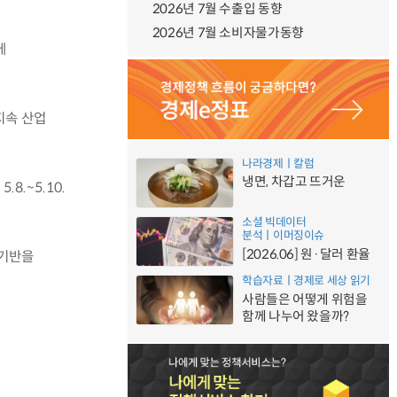
2026년 7월 수출입 동향
2026년 7월 소비자물가동향
에
지속 산업
나라경제ㅣ칼럼
냉면, 차갑고 뜨거운
8.~5.10.
소셜 빅데이터
분석ㅣ이머징이슈
[2026.06] 원·달러 환율
 기반을
학습자료ㅣ경제로 세상 읽기
사람들은 어떻게 위험을
함께 나누어 왔을까?