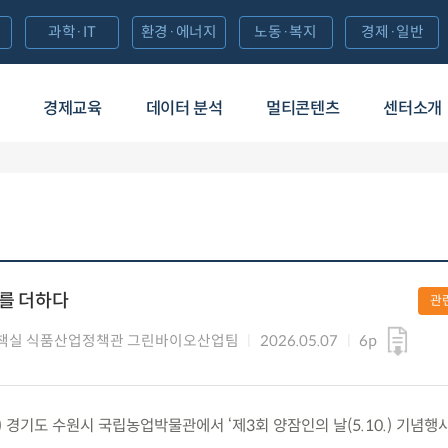
과학·IT
환경·에너지
노동·복지
경제·일반
경제교육
데이터 분석
멀티콘텐츠
센터소개
래를 더하다
관
책실 식품산업정책관 그린바이오산업팀
2026.05.07
6p
목) 경기도 수원시 국립농업박물관에서 ‘제3회 양잠인의 날(5.10.) 기념행