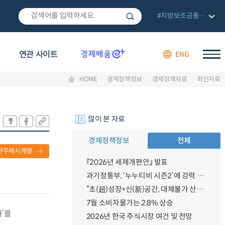
#지방보조금통합관리망
연관 사이트
ENG
HOME
경제정책정보
경제정책자료
최신자료
많이 본 자료
경제정책정보
전체
련주제시계열
『2026년 세제개편안』 발표
과기정통부, ‘누누티비 시즌2’에 강력 대응 의지 밝혀
“초(超)성장+신(新)공간, 대체불가 산업강국”
7월 소비자물가는 2.8% 상승
사’를
2026년 한국 주식시장 여건 및 전망