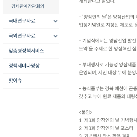
개최한다고 밝혔다.
경제관계장관회의
- ‘양잠인의 날’은 양잠산업의
국내연구자료
법정기념일로 지정된 제도로, 
국외연구자료
- 기념식에서는 양잠산업 발전 
도약’을 주제로 한 양잠혁신 
맞춤형정책서비스
- 부대행사로 기능성 양잠제품 및
정책세미나영상
운영되며, 시민 대상 누에 분
핫이슈
- 농식품부는 경북 예천에 곤
갖추고 누에 원료 제품의 대량
<붙임>
1. 제3회 양잠인의 날 기념행사
2. 제3회 양잠인의 날 포스터
3. 기념행사 장소 활용 계획