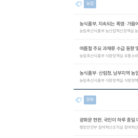
농업
농식품부, 지속되는 폭염·가뭄에
농림축산식품부 농산업혁신정책실 
여름철 주요 과채류 수급 동향 
농림축산식품부 식량정책실 유통소
농식품부·산림청, 남부지역 농업
농림축산식품부 식량정책실 식량정책
문화
광화문 현판, 국민이 하루 종일 
행정안전부 참여혁신조직실 참여혁