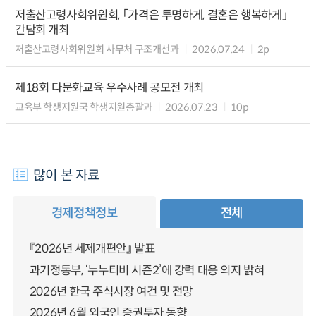
저출산고령사회위원회, 「가격은 투명하게, 결혼은 행복하게」
간담회 개최
저출산고령사회위원회 사무처 구조개선과
2026.07.24
2p
제18회 다문화교육 우수사례 공모전 개최
교육부 학생지원국 학생지원총괄과
2026.07.23
10p
많이 본 자료
경제정책정보
전체
『2026년 세제개편안』 발표
과기정통부, ‘누누티비 시즌2’에 강력 대응 의지 밝혀
2026년 한국 주식시장 여건 및 전망
2026년 6월 외국인 증권투자 동향