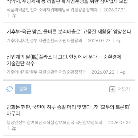
식약처, 주방세제 등 리필판매 시범운영을 위한 참여업체 모집
식품의약품안전처 소비자위해예방국 위생용품정책과
2026.07.31
2p
기후부-육군 맞손, 올바른 분리배출로 ‘고품질 재활용’ 앞장선다
기후에너지환경부 자원순환국 자원재활용과
2026.07.27
5p
산업계의 탈(脫)플라스틱 고민, 현장에서 푼다… 순환경제
기술진단 착수
기후에너지환경부 자원순환국 자원순환정책과
2026.07.22
4p
문화
더보기
광화문 현판, 국민이 하루 종일 머리 맞댔다...첫 ‘모두의 토론회’
마무리
행정안전부 참여혁신조직실 참여혁신국 국민참여정책과
2026.07.27
2p