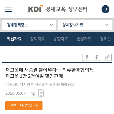
경제정책정보
경제정책자료
최신자료
정책자료
동향자료
법령자료
경제관
재고옷에 새숨결 불어넣다… 의류환경협의체,
재고옷 1만 2천여벌 할인판매
기후에너지환경부 자원순환국 자원재활용과
2026.05.07
4p
관련주제시계열