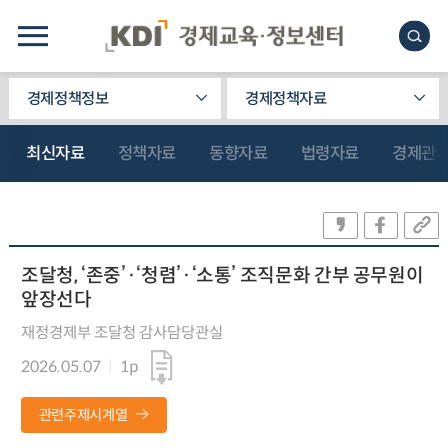
경제정책정보
경제정책자료
최신자료
정책자료
동향자료
법령자료
경제관
조달청, ‘존중’·‘청렴’·‘소통’ 조직문화 간부 공무원이
앞장선다
재정경제부 조달청 감사담당관실
2026.05.07
1p
관련주제시계열