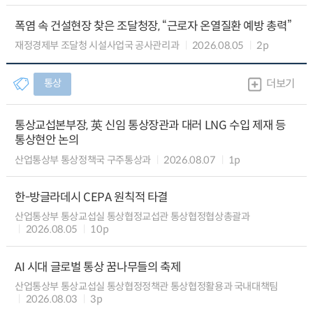
폭염 속 건설현장 찾은 조달청장, “근로자 온열질환 예방 총력”
재정경제부 조달청 시설사업국 공사관리과
2026.08.05
2p
통상
더보기
통상교섭본부장, 英 신임 통상장관과 대러 LNG 수입 제재 등
통상현안 논의
산업통상부 통상정책국 구주통상과
2026.08.07
1p
한-방글라데시 CEPA 원칙적 타결
산업통상부 통상교섭실 통상협정교섭관 통상협정협상총괄과
2026.08.05
10p
AI 시대 글로벌 통상 꿈나무들의 축제
산업통상부 통상교섭실 통상협정정책관 통상협정활용과 국내대책팀
2026.08.03
3p