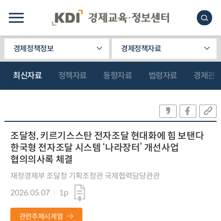
경제정책정보
경제정책자료
최신자료
정책자료
동향자료
법령자료
경제관
조달청, 키르기스스탄 전자조달 현대화에 힘 보탠다
한국형 전자조달 시스템 ‘나라장터’ 개선사업
협의의사록 체결
재정경제부 조달청 기획조정관 국제협력담당관관
2026.05.07
1p
관련주제시계열