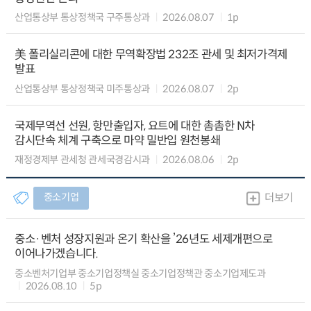
산업통상부 통상정책국 구주통상과
2026.08.07
1p
美 폴리실리콘에 대한 무역확장법 232조 관세 및 최저가격제
발표
산업통상부 통상정책국 미주통상과
2026.08.07
2p
국제무역선 선원, 항만출입자, 요트에 대한 촘촘한 N차
감시단속 체계 구축으로 마약 밀반입 원천봉쇄
재정경제부 관세청 관세국경감시과
2026.08.06
2p
중소기업
더보기
중소·벤처 성장지원과 온기 확산을 ’26년도 세제개편으로
이어나가겠습니다.
중소벤처기업부 중소기업정책실 중소기업정책관 중소기업제도과
2026.08.10
5p