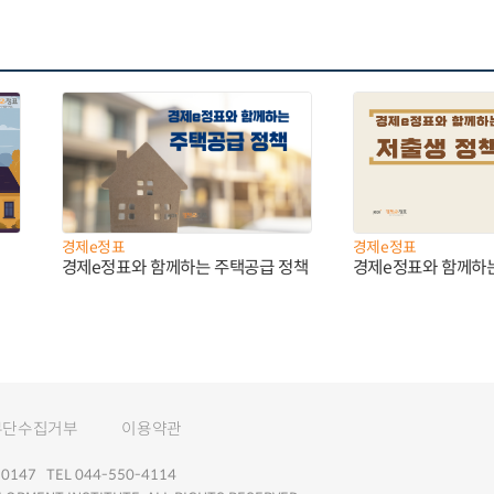
경제e정표
경제e정표
경제e정표와 함께하는 주택공급 정책
경제e정표와 함께하
무단수집거부
이용약관
147 TEL 044-550-4114