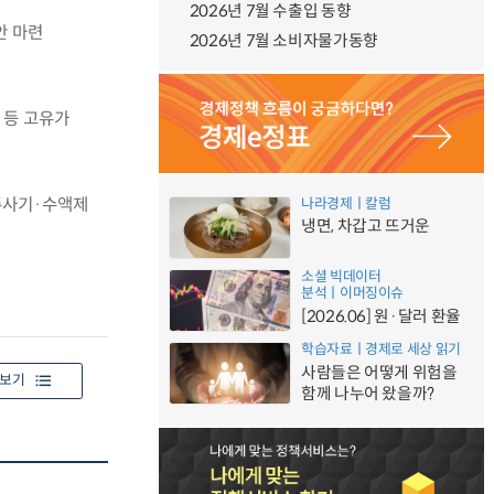
2026년 7월 수출입 동향
안 마련
2026년 7월 소비자물가동향
 등 고유가
 주사기·수액제
나라경제ㅣ칼럼
냉면, 차갑고 뜨거운
소셜 빅데이터
분석ㅣ이머징이슈
[2026.06] 원·달러 환율
학습자료ㅣ경제로 세상 읽기
사람들은 어떻게 위험을
보기
함께 나누어 왔을까?