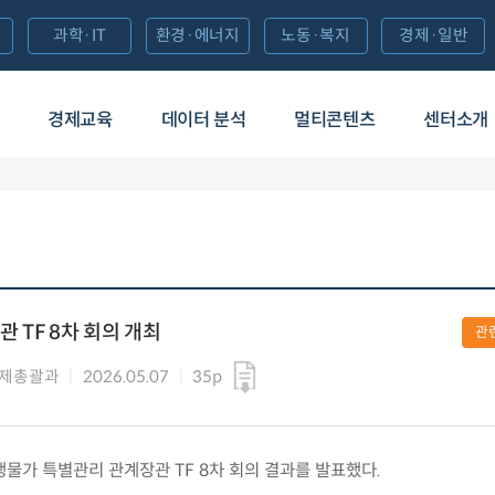
과학·IT
환경·에너지
노동·복지
경제·일반
경제교육
데이터 분석
멀티콘텐츠
센터소개
 TF 8차 회의 개최
관
경제총괄과
2026.05.07
35p
 민생물가 특별관리 관계장관 TF 8차 회의 결과를 발표했다.