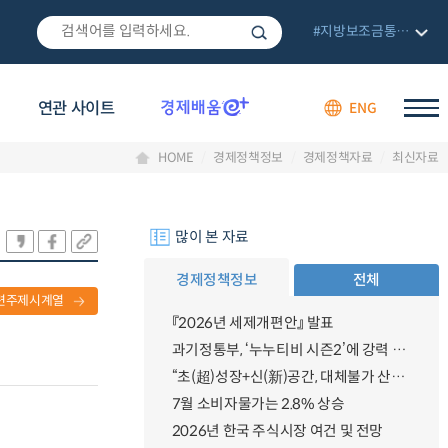
#지방보조금통합관리망
연관 사이트
ENG
HOME
경제정책정보
경제정책자료
최신자료
많이 본 자료
경제정책정보
전체
련주제시계열
『2026년 세제개편안』 발표
과기정통부, ‘누누티비 시즌2’에 강력 대응 의지 밝혀
“초(超)성장+신(新)공간, 대체불가 산업강국”
7월 소비자물가는 2.8% 상승
2026년 한국 주식시장 여건 및 전망