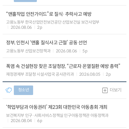
“맨홀작업 안전가이드”로 질식·추락사고 예방
고용노동부 한국산업안전보건공단 산업보건실 보건사업부
2026.08.06
2p
정부, 인천시 ‘맨홀 질식사고 근절’ 공동 선언
고용노동부 산업보건정책과
2026.08.06
5p
폭염 속 건설현장 찾은 조달청장, “근로자 온열질환 예방 총력”
재정경제부 조달청 시설사업국 공사관리과
2026.08.05
2p
청소년
더보기
‘학업부담과 아동권리’ 제23회 대한민국 아동총회 개최
보건복지부 인구·사회서비스정책실 인구아동정책관 아동정책과
2026.08.04
6p