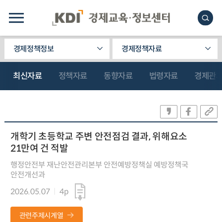
경제정책정보
경제정책자료
최신자료
정책자료
동향자료
법령자료
경제관
개학기 초등학교 주변 안전점검 결과, 위해요소
21만여 건 적발
행정안전부 재난안전관리본부 안전예방정책실 예방정책국
안전개선과
2026.05.07
4p
관련주제시계열