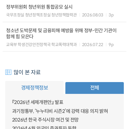
정부위원회 청년위원 통합공모 실시
국무조정실 청년정책조정실 청년정책협력관
2026.08.03
3p
청소년 도박문제 및 금융피해 예방을 위해 정부-민간 기관이
함께 힘 모은다
교육부 학생건강안전정책국 학교폭력대책과
2026.07.22
9p
많이 본 자료
경제정책정보
전체
『2026년 세제개편안』 발표
과기정통부, ‘누누티비 시즌2’에 강력 대응 의지 밝혀
2026년 한국 주식시장 여건 및 전망
2026년 6월 외국인 증권투자 동향