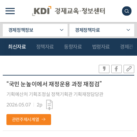
경제정책정보
경제정책자료
최신자료
정책자료
동향자료
법령자료
경제관
“국민 눈높이에서 재정운용 과정 재점검”
기획예산처 기획조정실 정책기획관 기획재정담당관
2026.05.07
2p
관련주제시계열