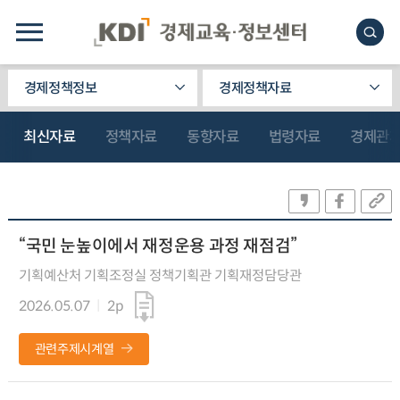
경제정책정보
경제정책자료
최신자료
정책자료
동향자료
법령자료
경제관
“국민 눈높이에서 재정운용 과정 재점검”
기획예산처 기획조정실 정책기획관 기획재정담당관
2026.05.07
2p
관련주제시계열