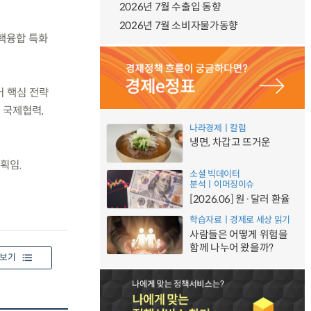
2026년 7월 수출입 동향
2026년 7월 소비자물가동향
 핵융합 특화
어 핵심 전략
 국제협력,
나라경제ㅣ칼럼
냉면, 차갑고 뜨거운
획임.
소셜 빅데이터
분석ㅣ이머징이슈
[2026.06] 원·달러 환율
학습자료ㅣ경제로 세상 읽기
사람들은 어떻게 위험을
함께 나누어 왔을까?
보기