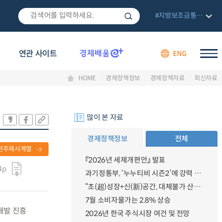
#지방보조금통합관리망
연관 사이트
ENG
HOME
경제정책정보
경제정책자료
최신자료
많이 본 자료
경제정책정보
전체
련주제시계열
『2026년 세제개편안』 발표
4p
과기정통부, ‘누누티비 시즌2’에 강력 대응 의지 밝혀
“초(超)성장+신(新)공간, 대체불가 산업강국”
7월 소비자물가는 2.8% 상승
개발 진흥
2026년 한국 주식시장 여건 및 전망