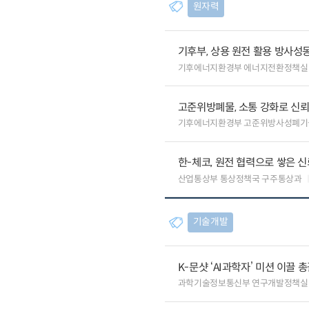
원자력
기후부, 상용 원전 활용 방사성
기후에너지환경부 에너지전환정책실
고준위방폐물, 소통 강화로 신
기후에너지환경부 고준위방사성폐기
한-체코, 원전 협력으로 쌓은 
산업통상부 통상정책국 구주통상과
기술개발
K-문샷 ‘AI과학자’ 미션 이끌 
과학기술정보통신부 연구개발정책실