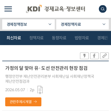
경제정책정보
경제정책자료
최신자료
정책자료
동향자료
법령자료
경제관
가정의 달 맞아 유·도선 안전관리 현장 점검
행정안전부 재난안전관리본부 사회재난실 사회재난정책국
재난안전점검과
2026.05.07
2p
관련주제시계열