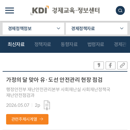
경제정책정보
경제정책자료
최신자료
정책자료
동향자료
법령자료
경제관
가정의 달 맞아 유·도선 안전관리 현장 점검
행정안전부 재난안전관리본부 사회재난실 사회재난정책국
재난안전점검과
2026.05.07
2p
관련주제시계열