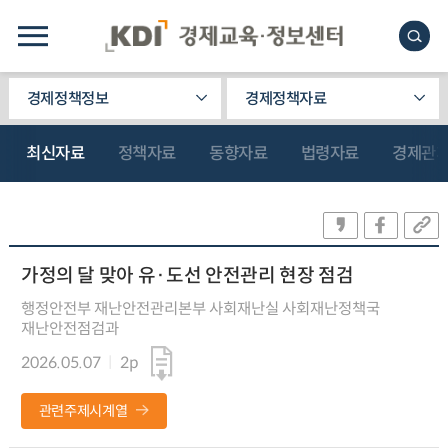
경제정책정보
경제정책자료
최신자료
정책자료
동향자료
법령자료
경제관
가정의 달 맞아 유·도선 안전관리 현장 점검
행정안전부 재난안전관리본부 사회재난실 사회재난정책국
재난안전점검과
2026.05.07
2p
관련주제시계열