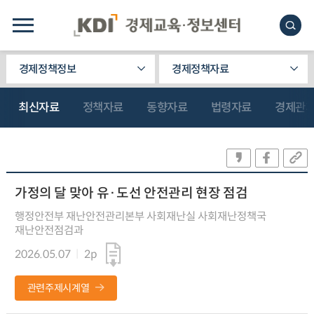
경제정책정보
경제정책자료
최신자료
정책자료
동향자료
법령자료
경제관
가정의 달 맞아 유·도선 안전관리 현장 점검
행정안전부 재난안전관리본부 사회재난실 사회재난정책국
재난안전점검과
2026.05.07
2p
관련주제시계열