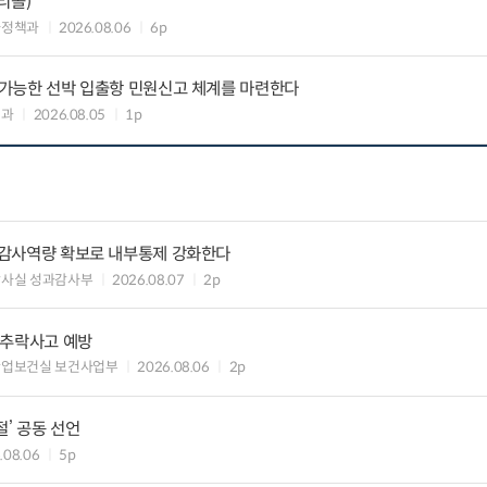
리콜)
차정책과
2026.08.06
6p
리 가능한 선박 입출항 민원신고 체계를 마련한다
업과
2026.08.05
1p
) 감사역량 확보로 내부통제 강화한다
감사실 성과감사부
2026.08.07
2p
·추락사고 예방
산업보건실 보건사업부
2026.08.06
2p
절’ 공동 선언
.08.06
5p