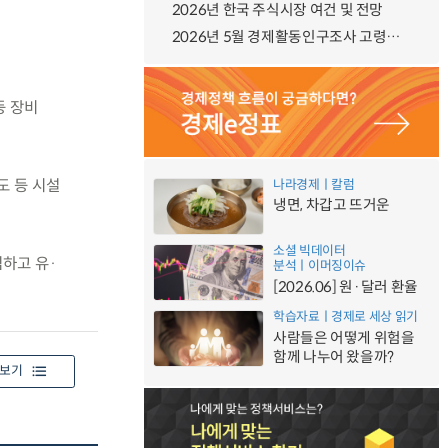
2026년 한국 주식시장 여건 및 전망
2026년 5월 경제활동인구조사 고령층 부가조사 결과
등 장비
도 등 시설
나라경제ㅣ칼럼
냉면, 차갑고 뜨거운
소셜 빅데이터
하고 유·
분석ㅣ이머징이슈
[2026.06] 원·달러 환율
학습자료ㅣ경제로 세상 읽기
사람들은 어떻게 위험을
함께 나누어 왔을까?
보기