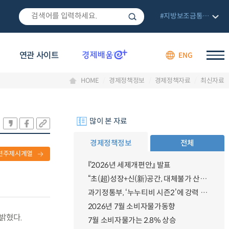
#지방보조금통합관리망
연관 사이트
ENG
HOME
경제정책정보
경제정책자료
최신자료
많이 본 자료
경제정책정보
전체
련주제시계열
『2026년 세제개편안』 발표
“초(超)성장+신(新)공간, 대체불가 산업강국”
과기정통부, ‘누누티비 시즌2’에 강력 대응 의지 밝혀
2026년 7월 소비자물가동향
 밝혔다.
7월 소비자물가는 2.8% 상승