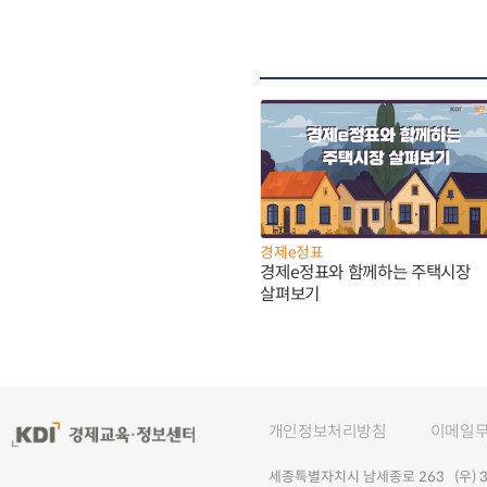
경제e정표
경제e정표와 함께하는 주택시장
살펴보기
개인정보처리방침
이메일
세종특별자치시 남세종로 263 (우) 30