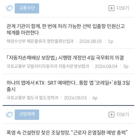
교통수단
더보기
관계 기관이 함께, 한 번에 처리 가능한 선박 입출항 민원신고
체계를 마련한다
해양수산부 해운물류국 항만물류산업과
2026.08.05
1p
「자동차손해배상 보장법」 시행령 개정안 4일 국무회의 의결
국토교통부 모빌리티자동차국 자동차운영보험과
2026.08.04
5p
하나의 앱에서 KTX·SRT 예매한다...통합 앱 ‘코레일+’ 8월 3일
출시
국토교통부 철도국 철도정책과
2026.08.03
6p
산업재해
더보기
폭염 속 건설현장 찾은 조달청장, “근로자 온열질환 예방 총력”