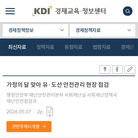
경제정책정보
경제정책자료
최신자료
정책자료
동향자료
법령자료
경제관
가정의 달 맞아 유·도선 안전관리 현장 점검
행정안전부 재난안전관리본부 사회재난실 사회재난정책국
재난안전점검과
2026.05.07
2p
관련주제시계열