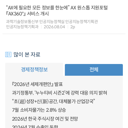
“AX에 필요한 모든 정보를 한눈에” AX 원스톱 지원포털
『AX360°』 서비스 개시
과학기술정보통신부 인공지능정책실 인공지능정책기획관
인공지능정책기획과
2026.08.04
2p
많이 본 자료
경제정책정보
전체
『2026년 세제개편안』 발표
과기정통부, ‘누누티비 시즌2’에 강력 대응 의지 밝혀
“초(超)성장+신(新)공간, 대체불가 산업강국”
7월 소비자물가는 2.8% 상승
2026년 한국 주식시장 여건 및 전망
2026년 7월 수출입 동향