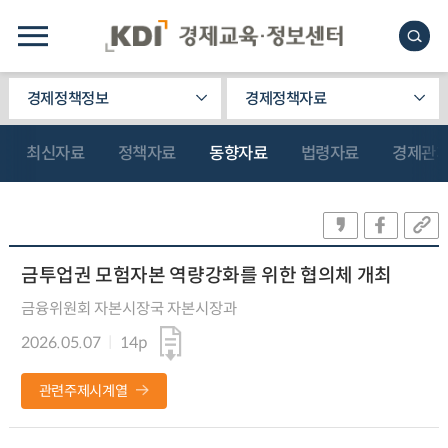
경제정책정보
경제정책자료
최신자료
정책자료
동향자료
법령자료
경제관
금투업권 모험자본 역량강화를 위한 협의체 개최
금융위원회 자본시장국 자본시장과
2026.05.07
14p
관련주제시계열