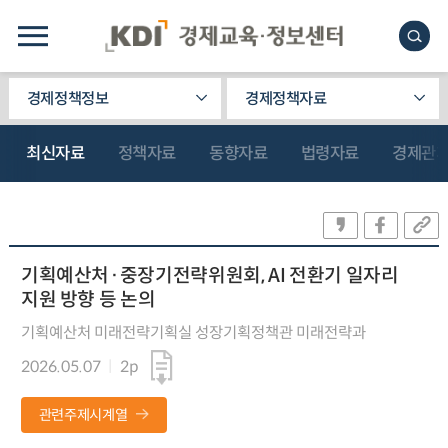
경제정책정보
경제정책자료
최신자료
정책자료
동향자료
법령자료
경제관
기획예산처·중장기전략위원회, AI 전환기 일자리
지원 방향 등 논의
기획예산처 미래전략기획실 성장기획정책관 미래전략과
2026.05.07
2p
관련주제시계열