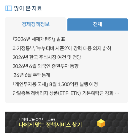
많이 본 자료
경제정책정보
전체
『2026년 세제개편안』 발표
과기정통부, ‘누누티비 시즌2’에 강력 대응 의지 밝혀
2026년 한국 주식시장 여건 및 전망
2026년 6월 외국인 증권투자 동향
‘26년 6월 주택통계
「개인투자용 국채」 8월 1,500억원 발행 예정
단일종목 레버리지 상품(ETF·ETN) 기본예탁금 강화 조기시행 방안 안내