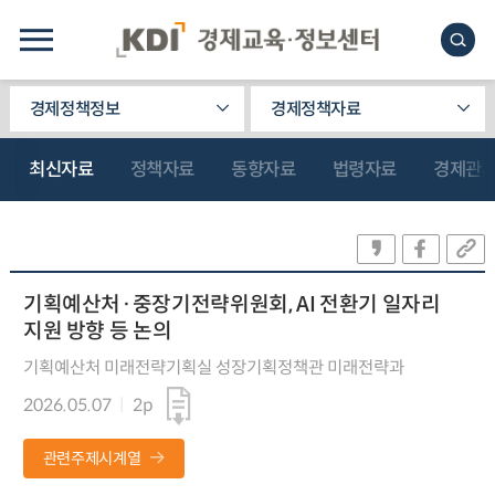
경제정책정보
경제정책자료
최신자료
정책자료
동향자료
법령자료
경제관
기획예산처·중장기전략위원회, AI 전환기 일자리
지원 방향 등 논의
기획예산처 미래전략기획실 성장기획정책관 미래전략과
2026.05.07
2p
관련주제시계열