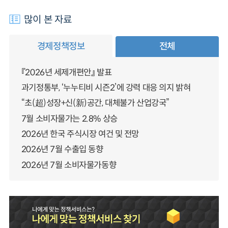
많이 본 자료
경제정책정보
전체
『2026년 세제개편안』 발표
과기정통부, ‘누누티비 시즌2’에 강력 대응 의지 밝혀
“초(超)성장+신(新)공간, 대체불가 산업강국”
7월 소비자물가는 2.8% 상승
2026년 한국 주식시장 여건 및 전망
2026년 7월 수출입 동향
2026년 7월 소비자물가동향