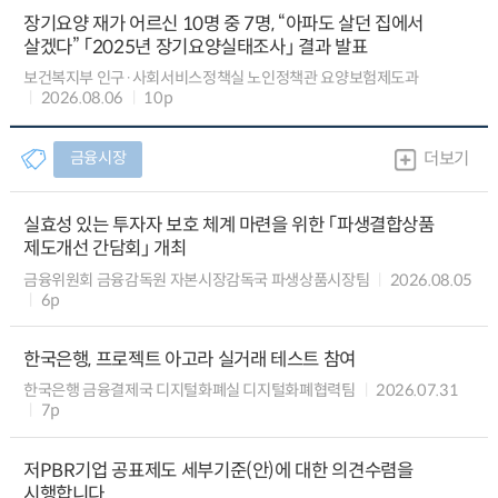
장기요양 재가 어르신 10명 중 7명, “아파도 살던 집에서
살겠다” 「2025년 장기요양실태조사」 결과 발표
보건복지부 인구·사회서비스정책실 노인정책관 요양보험제도과
2026.08.06
10p
금융시장
더보기
실효성 있는 투자자 보호 체계 마련을 위한 「파생결합상품
제도개선 간담회」 개최
금융위원회 금융감독원 자본시장감독국 파생상품시장팀
2026.08.05
6p
한국은행, 프로젝트 아고라 실거래 테스트 참여
한국은행 금융결제국 디지털화폐실 디지털화폐협력팀
2026.07.31
7p
저PBR기업 공표제도 세부기준(안)에 대한 의견수렴을
시행합니다.