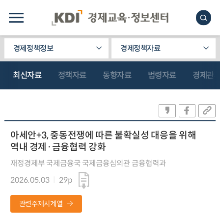
경제정책정보
경제정책자료
최신자료
정책자료
동향자료
법령자료
경제관
아세안+3, 중동전쟁에 따른 불확실성 대응을 위해
역내 경제·금융협력 강화
재정경제부 국제금융국 국제금융심의관 금융협력과
2026.05.03
29p
관련주제시계열