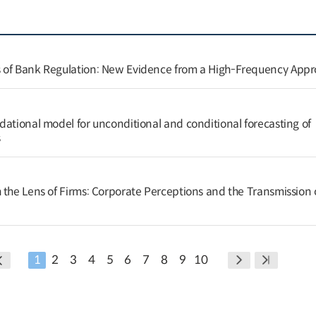
 of Bank Regulation: New Evidence from a High-Frequency App
dational model for unconditional and conditional forecasting of
s
 the Lens of Firms: Corporate Perceptions and the Transmission o
1
2
3
4
5
6
7
8
9
10