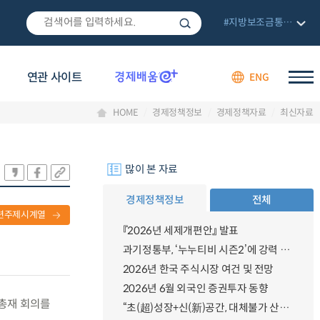
#지방보조금통합관리망
연관 사이트
ENG
HOME
경제정책정보
경제정책자료
최신자료
많이 본 자료
경제정책정보
전체
련주제시계열
『2026년 세제개편안』 발표
과기정통부, ‘누누티비 시즌2’에 강력 대응 의지 밝혀
2026년 한국 주식시장 여건 및 전망
2026년 6월 외국인 증권투자 동향
행총재 회의를
“초(超)성장+신(新)공간, 대체불가 산업강국”