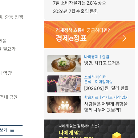
7월 소비자물가는 2.8% 상승
2026년 7월 수출입 동향
, 중동 전쟁
인을
갈 필요가
나라경제ㅣ칼럼
냉면, 차갑고 뜨거운
의 역량
소셜 빅데이터
분석ㅣ이머징이슈
[2026.06] 원·달러 환율
 역내 금융
학습자료ㅣ경제로 세상 읽기
사람들은 어떻게 위험을
함께 나누어 왔을까?
보기