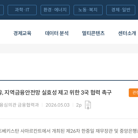
과학·IT
환경·에너지
노동·복지
경제·일반
경제교육
데이터 분석
멀티콘텐츠
센터소개
유, 지역금융안전망 실효성 제고 위한 3국 협력 촉구
관
융심의관 금융협력과
2026.05.03
2p
) 우즈베키스탄 사마르칸트에서 개최된 제26차 한중일 재무장관 및 중앙은