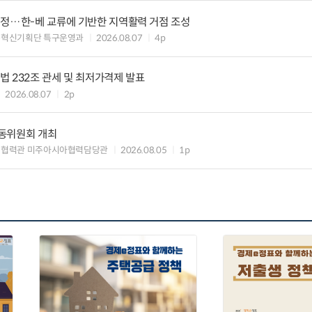
지정…한-베 교류에 기반한 지역활력 거점 조성
구혁신기획단 특구운영과
2026.08.07
4p
 232조 관세 및 최저가격제 발표
2026.08.07
2p
동위원회 개최
제협력관 미주아시아협력담당관
2026.08.05
1p