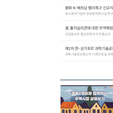
봉화 K-베트남 밸리특구 신규
중소벤처기업부 창업벤처혁신실 특
美 폴리실리콘에 대한 무역확장법
산업통상부 통상정책국 미주통상과
제1차 한-싱가포르 과학기술공
과학기술정보통신부 기획조정실 국