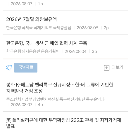
2026.08.07
1p
2026년 7월말 외환보유액
한국은행 국제국 국제기획부 국제총괄팀
2026.08.05
2p
한국은행, 국내 생산 금 매입 협력 체계 구축
한국은행 외자운용원 운용기획팀
2026.08.04
3p
국별자료
더보기
봉화 K-베트남 밸리특구 신규지정…한-베 교류에 기반한
지역활력 거점 조성
중소벤처기업부 창업벤처혁신실 특구혁신기획단 특구운영과
2026.08.07
4p
美 폴리실리콘에 대한 무역확장법 232조 관세 및 최저가격제
발표