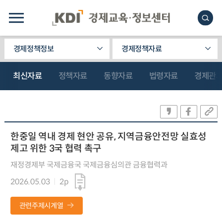
경제정책정보
경제정책자료
최신자료
정책자료
동향자료
법령자료
경제관
한중일 역내 경제 현안 공유, 지역금융안전망 실효성
제고 위한 3국 협력 촉구
재정경제부 국제금융국 국제금융심의관 금융협력과
2026.05.03
2p
관련주제시계열