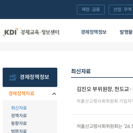
재정·금융
산업·무역
경제정책정보
발행물
최신자료
경제정책정보
김진오 부위원장, 천도교
경제정책자료
저출산고령사회위원회 기업지
최신자료
정책자료
동향자료
저출산고령사회위원회는 ’26.5
법령자료