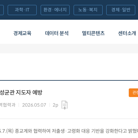
과학·IT
환경·에너지
노동·복지
경제·일반
경제교육
데이터 분석
멀티콘텐츠
센터소개
·성균관 지도자 예방
관
역협력과
2026.05.07
2p
.7.(목) 종교계와 협력하여 저출생·고령화 대응 기반을 강화한다고 밝혔