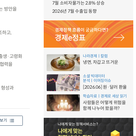
7월 소비자물가는 2.8% 상승
는 방안을
2026년 7월 수출입 동향
조하고,
저출생·고령화
나라경제ㅣ칼럼
냉면, 차갑고 뜨거운
 협력을
소셜 빅데이터
분석ㅣ이머징이슈
[2026.06] 원·달러 환율
 형성과
학습자료ㅣ경제로 세상 읽기
사람들은 어떻게 위험을
함께 나누어 왔을까?
보기