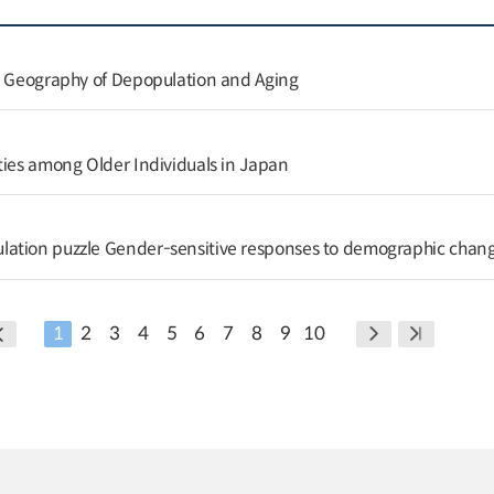
e Geography of Depopulation and Aging
ties among Older Individuals in Japan
ation puzzle Gender-sensitive responses to demographic chan
1
2
3
4
5
6
7
8
9
10