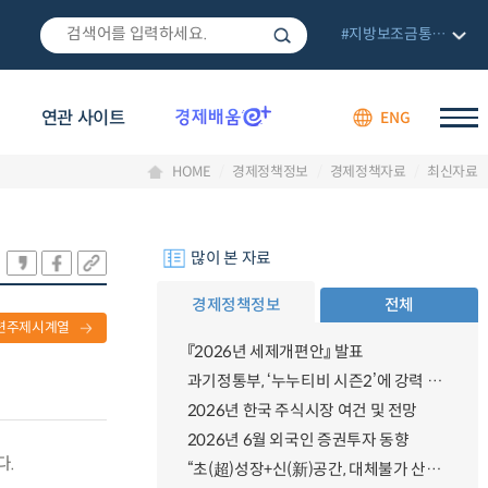
#지방보조금통합관리망
연관 사이트
ENG
HOME
경제정책정보
경제정책자료
최신자료
많이 본 자료
경제정책정보
전체
련주제시계열
『2026년 세제개편안』 발표
과기정통부, ‘누누티비 시즌2’에 강력 대응 의지 밝혀
2026년 한국 주식시장 여건 및 전망
2026년 6월 외국인 증권투자 동향
다.
“초(超)성장+신(新)공간, 대체불가 산업강국”