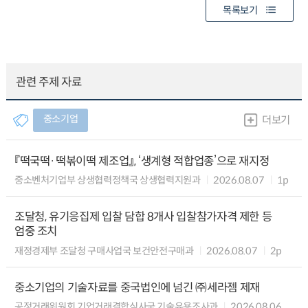
목록보기
관련 주제 자료
중소기업
더보기
『떡국떡·떡볶이떡 제조업』, ‘생계형 적합업종’으로 재지정
중소벤처기업부 상생협력정책국 상생협력지원과
2026.08.07
1p
조달청, 유기응집제 입찰 담합 8개사 입찰참가자격 제한 등
엄중 조치
재정경제부 조달청 구매사업국 보건안전구매과
2026.08.07
2p
중소기업의 기술자료를 중국법인에 넘긴 ㈜세라젬 제재
공정거래위원회 기업거래결합심사국 기술유용조사과
2026.08.06