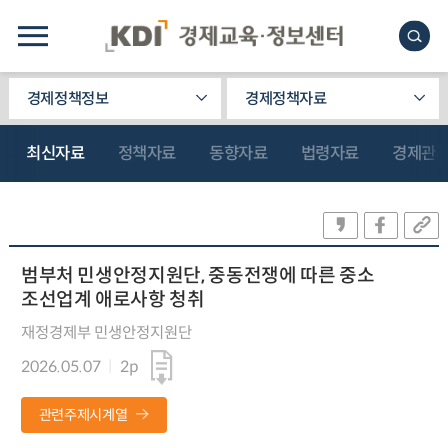
경제정책정보
경제정책자료
최신자료
정책자료
동향자료
법령자료
경제관
범부처 민생안정지원단, 중동전쟁에 따른 중소
조선업계 애로사항 청취
재정경제부 민생안정지원단
2026.05.07
2p
관련주제시계열