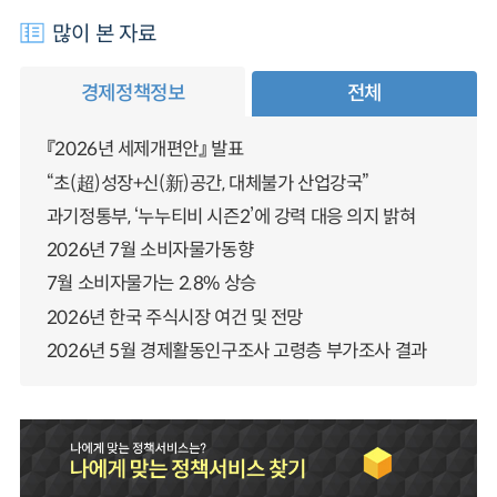
많이 본 자료
경제정책정보
전체
『2026년 세제개편안』 발표
“초(超)성장+신(新)공간, 대체불가 산업강국”
과기정통부, ‘누누티비 시즌2’에 강력 대응 의지 밝혀
2026년 7월 소비자물가동향
7월 소비자물가는 2.8% 상승
2026년 한국 주식시장 여건 및 전망
2026년 5월 경제활동인구조사 고령층 부가조사 결과