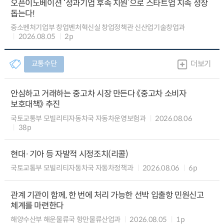
오픈이노베이션 ‘성과기업 후속 지원’으로 스타트업 지속 성장
돕는다!
중소벤처기업부 창업벤처혁신실 창업정책관 신산업기술창업과
2026.08.05
2p
교통수단
더보기
안심하고 거래하는 중고차 시장 만든다 《중고차 소비자
보호대책》 추진
국토교통부 모빌리티자동차국 자동차운영보험과
2026.08.06
38p
현대·기아 등 자발적 시정조치(리콜)
국토교통부 모빌리티자동차국 자동차정책과
2026.08.06
6p
관계 기관이 함께, 한 번에 처리 가능한 선박 입출항 민원신고
체계를 마련한다
해양수산부 해운물류국 항만물류산업과
2026.08.05
1p