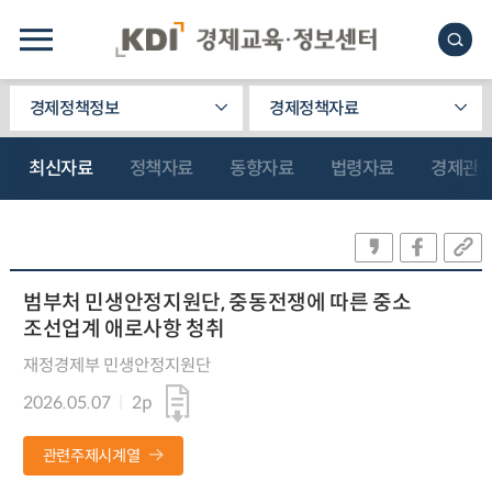
경제정책정보
경제정책자료
최신자료
정책자료
동향자료
법령자료
경제관
범부처 민생안정지원단, 중동전쟁에 따른 중소
조선업계 애로사항 청취
재정경제부 민생안정지원단
2026.05.07
2p
관련주제시계열