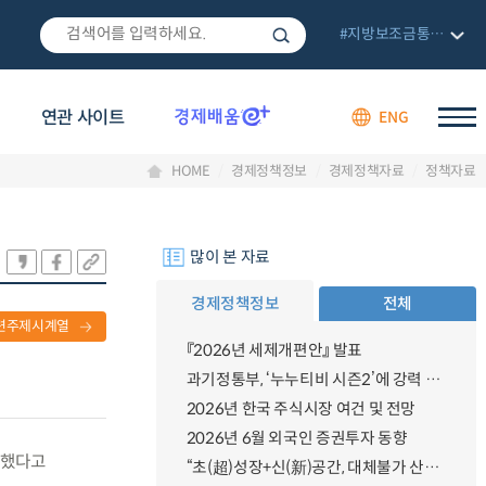
#지방보조금통합관리망
연관 사이트
ENG
HOME
경제정책정보
경제정책자료
정책자료
많이 본 자료
경제정책정보
전체
련주제시계열
『2026년 세제개편안』 발표
과기정통부, ‘누누티비 시즌2’에 강력 대응 의지 밝혀
2026년 한국 주식시장 여건 및 전망
2026년 6월 외국인 증권투자 동향
취했다고
“초(超)성장+신(新)공간, 대체불가 산업강국”