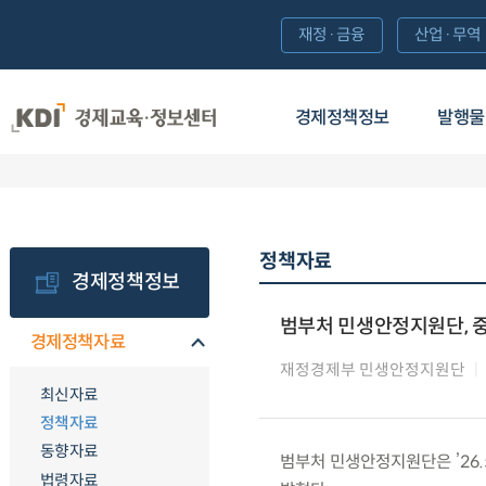
재정·금융
산업·무역
경제정책정보
발행물
정책자료
경제정책정보
범부처 민생안정지원단, 
경제정책자료
재정경제부 민생안정지원단
최신자료
정책자료
동향자료
범부처 민생안정지원단은 ’26.
법령자료