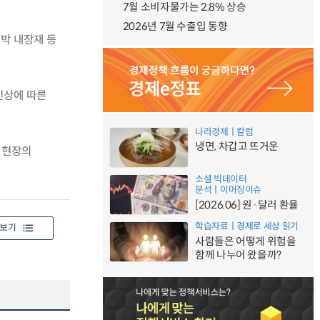
7월 소비자물가는 2.8% 상승
2026년 7월 수출입 동향
선박 내장재 등
인상에 따른
나라경제ㅣ칼럼
냉면, 차갑고 뜨거운
 현장의
소셜 빅데이터
분석ㅣ이머징이슈
[2026.06] 원·달러 환율
학습자료ㅣ경제로 세상 읽기
보기
사람들은 어떻게 위험을
함께 나누어 왔을까?