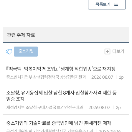
목록보기
관련 주제 자료
중소기업
더보기
『떡국떡·떡볶이떡 제조업』, ‘생계형 적합업종’으로 재지정
중소벤처기업부 상생협력정책국 상생협력지원과
2026.08.07
1p
조달청, 유기응집제 입찰 담합 8개사 입찰참가자격 제한 등
엄중 조치
재정경제부 조달청 구매사업국 보건안전구매과
2026.08.07
2p
중소기업의 기술자료를 중국법인에 넘긴 ㈜세라젬 제재
공정거래위원회 기업거래결합심사국 기술유용조사과
2026.08.06