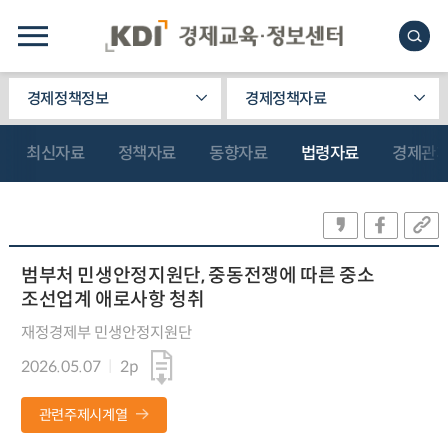
경제정책정보
경제정책자료
최신자료
정책자료
동향자료
법령자료
경제관
범부처 민생안정지원단, 중동전쟁에 따른 중소
조선업계 애로사항 청취
재정경제부 민생안정지원단
2026.05.07
2p
관련주제시계열