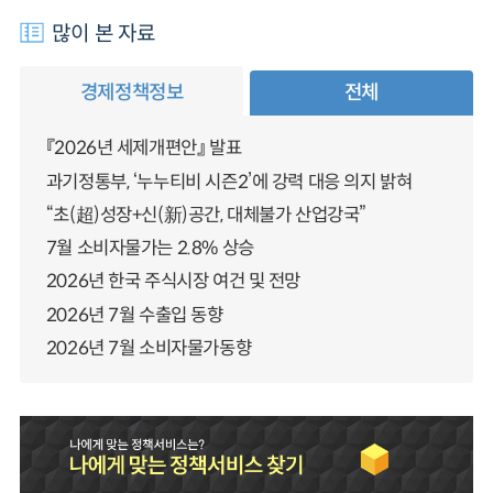
많이 본 자료
경제정책정보
전체
『2026년 세제개편안』 발표
과기정통부, ‘누누티비 시즌2’에 강력 대응 의지 밝혀
“초(超)성장+신(新)공간, 대체불가 산업강국”
7월 소비자물가는 2.8% 상승
2026년 한국 주식시장 여건 및 전망
2026년 7월 수출입 동향
2026년 7월 소비자물가동향