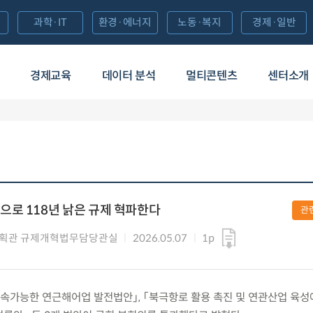
과학·IT
환경·에너지
노동·복지
경제·일반
경제교육
데이터 분석
멀티콘텐츠
센터소개
로 118년 낡은 규제 혁파한다
관
기획관 규제개혁법무담당관실
2026.05.07
1p
) 「지속가능한 연근해어업 발전법안」, 「북극항로 활용 촉진 및 연관산업 육성