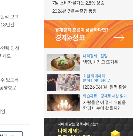
7월 소비자물가는 2.8% 상승
2026년 7월 수출입 동향
 실적 보고
118년간
문인력 양성
및 제도
나라경제ㅣ칼럼
냉면, 차갑고 뜨거운
소셜 빅데이터
 수 있도록
분석ㅣ이머징이슈
[2026.06] 원·달러 환율
 공영항로
학습자료ㅣ경제로 세상 읽기
사람들은 어떻게 위험을
함께 나누어 왔을까?
임.