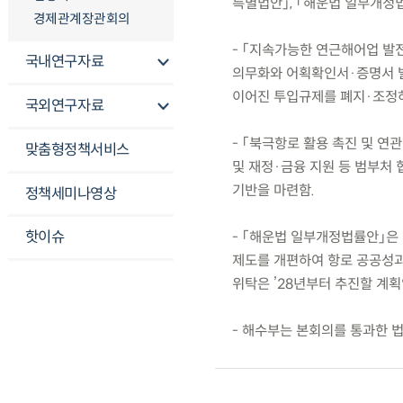
특별법안」, 「해운법 일부개정
경제관계장관회의
- 「지속가능한 연근해어업 발
국내연구자료
의무화와 어획확인서·증명서 발
이어진 투입규제를 폐지·조정하
국외연구자료
- 「북극항로 활용 촉진 및 연
맞춤형정책서비스
및 재정·금융 지원 등 범부처
기반을 마련함.
정책세미나영상
핫이슈
- 「해운법 일부개정법률안」은
제도를 개편하여 항로 공공성과
위탁은 ’28년부터 추진할 계획
- 해수부는 본회의를 통과한 법