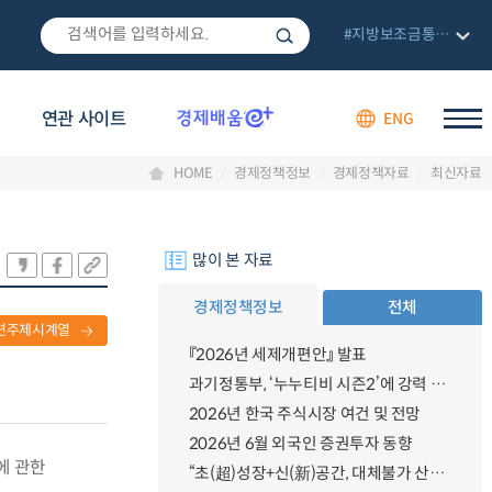
#지방보조금통합관리망
연관 사이트
ENG
HOME
경제정책정보
경제정책자료
최신자료
많이 본 자료
경제정책정보
전체
련주제시계열
『2026년 세제개편안』 발표
과기정통부, ‘누누티비 시즌2’에 강력 대응 의지 밝혀
2026년 한국 주식시장 여건 및 전망
2026년 6월 외국인 증권투자 동향
에 관한
“초(超)성장+신(新)공간, 대체불가 산업강국”