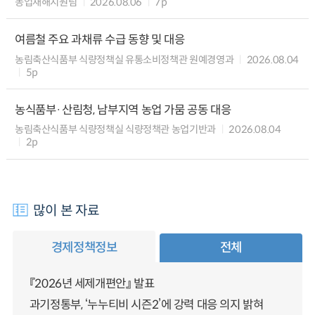
농업재해지원팀
2026.08.06
7p
여름철 주요 과채류 수급 동향 및 대응
농림축산식품부 식량정책실 유통소비정책관 원예경영과
2026.08.04
5p
농식품부·산림청, 남부지역 농업 가뭄 공동 대응
농림축산식품부 식량정책실 식량정책관 농업기반과
2026.08.04
2p
많이 본 자료
경제정책정보
전체
『2026년 세제개편안』 발표
과기정통부, ‘누누티비 시즌2’에 강력 대응 의지 밝혀