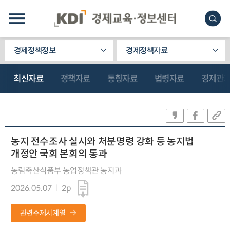
경제정책정보
경제정책자료
최신자료
정책자료
동향자료
법령자료
경제관
농지 전수조사 실시와 처분명령 강화 등 농지법
개정안 국회 본회의 통과
농림축산식품부 농업정책관 농지과
2026.05.07
2p
관련주제시계열