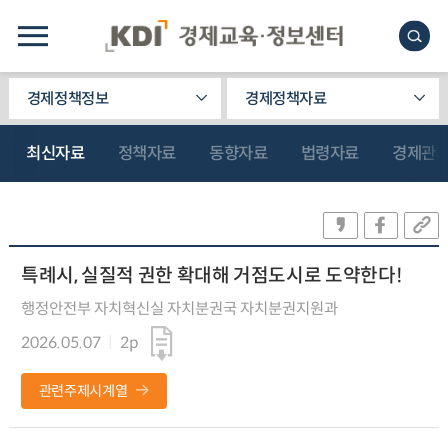
경제정책정보
경제정책자료
최신자료
정책자료
동향자료
법령자료
경제관
특례시, 실질적 권한 확대해 거점도시로 도약한다!
행정안전부 자치혁신실 자치분권국 자치분권지원과
2026.05.07
2p
관련주제시계열