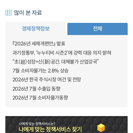
많이 본 자료
경제정책정보
전체
『2026년 세제개편안』 발표
과기정통부, ‘누누티비 시즌2’에 강력 대응 의지 밝혀
“초(超)성장+신(新)공간, 대체불가 산업강국”
7월 소비자물가는 2.8% 상승
2026년 한국 주식시장 여건 및 전망
2026년 7월 수출입 동향
2026년 7월 소비자물가동향