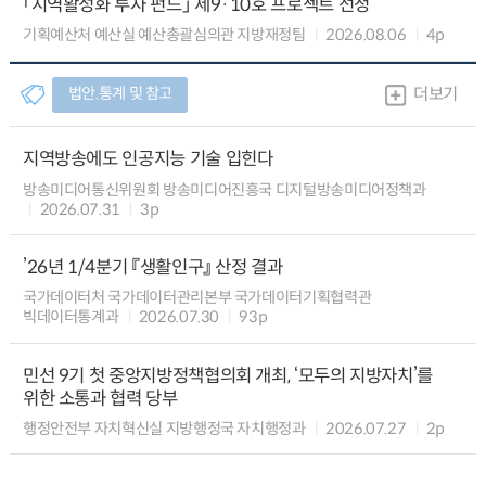
「지역활성화 투자 펀드」 제9·10호 프로젝트 선정
기획예산처 예산실 예산총괄심의관 지방재정팀
2026.08.06
4p
법안.통계 및 참고
더보기
지역방송에도 인공지능 기술 입힌다
방송미디어통신위원회 방송미디어진흥국 디지털방송미디어정책과
2026.07.31
3p
’26년 1/4분기 『생활인구』 산정 결과
국가데이터처 국가데이터관리본부 국가데이터기획협력관
빅데이터통계과
2026.07.30
93p
민선 9기 첫 중앙지방정책협의회 개최, ‘모두의 지방자치’를
위한 소통과 협력 당부
행정안전부 자치혁신실 지방행정국 자치행정과
2026.07.27
2p