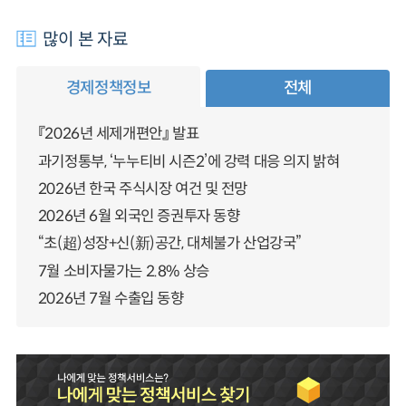
많이 본 자료
경제정책정보
전체
『2026년 세제개편안』 발표
과기정통부, ‘누누티비 시즌2’에 강력 대응 의지 밝혀
2026년 한국 주식시장 여건 및 전망
2026년 6월 외국인 증권투자 동향
“초(超)성장+신(新)공간, 대체불가 산업강국”
7월 소비자물가는 2.8% 상승
2026년 7월 수출입 동향