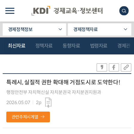
경제정책정보
경제정책자료
최신자료
정책자료
동향자료
법령자료
경제관
특례시, 실질적 권한 확대해 거점도시로 도약한다!
행정안전부 자치혁신실 자치분권국 자치분권지원과
2026.05.07
2p
관련주제시계열