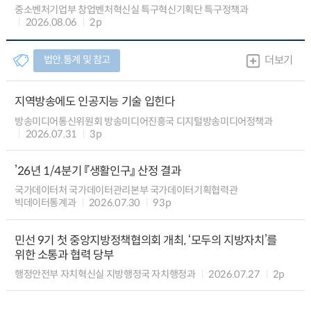
중소벤처기업부 창업벤처혁신실 특구혁신기획단 특구정책과
2026.08.06
2p
법안.통계 및 참고
더보기
지역방송에도 인공지능 기술 입힌다
방송미디어통신위원회 방송미디어진흥국 디지털방송미디어정책과
2026.07.31
3p
’26년 1/4분기 『생활인구』 산정 결과
국가데이터처 국가데이터관리본부 국가데이터기획협력관
빅데이터통계과
2026.07.30
93p
민선 9기 첫 중앙지방정책협의회 개최, ‘모두의 지방자치’를
위한 소통과 협력 당부
행정안전부 자치혁신실 지방행정국 자치행정과
2026.07.27
2p