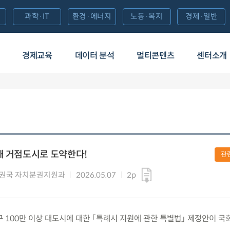
과학·IT
환경·에너지
노동·복지
경제·일반
경제교육
데이터 분석
멀티콘텐츠
센터소개
해 거점도시로 도약한다!
관
권국 자치분권지원과
2026.05.07
2p
 인구 100만 이상 대도시에 대한 「특례시 지원에 관한 특별법」 제정안이 