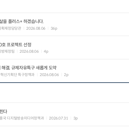
 삶을 플러스+ 하겠습니다.
기획재정담당관
2026.08.06
36p
10호 프로젝트 선정
지방재정팀
2026.08.06
4p
 해결, 규제자유특구 새롭게 도약
구혁신기획단 특구정책과
2026.08.06
2p
입힌다
흥국 디지털방송미디어정책과
2026.07.31
3p