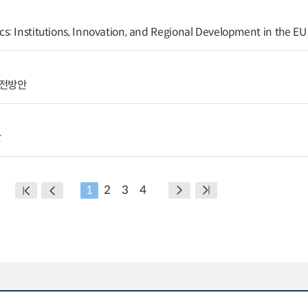
: Institutions, Innovation, and Regional Development in the EU
발전방안
안
1
2
3
4