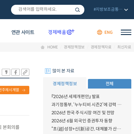
#지방보조금통합관리망
연관 사이트
ENG
HOME
경제정책정보
경제정책자료
최신자료
많이 본 자료
경제정책정보
전체
련주제시계열
『2026년 세제개편안』 발표
과기정통부, ‘누누티비 시즌2’에 강력 대응 의지 밝혀
2026년 한국 주식시장 여건 및 전망
2026년 6월 외국인 증권투자 동향
국회 본회의를
“초(超)성장+신(新)공간, 대체불가 산업강국”