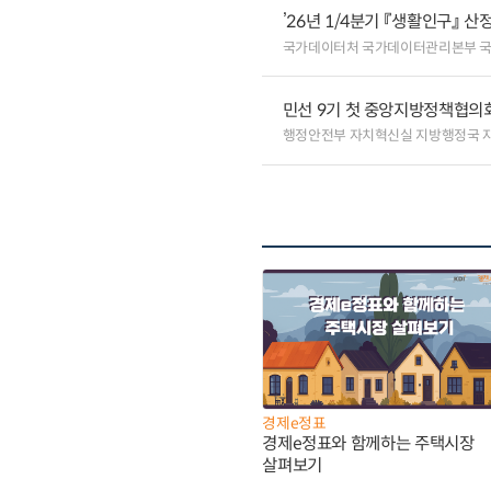
’26년 1/4분기 『생활인구』 산
국가데이터처 국가데이터관리본부 
민선 9기 첫 중앙지방정책협의회
행정안전부 자치혁신실 지방행정국 
경제e정표
경제e정표와 함께하는 주택시장
살펴보기