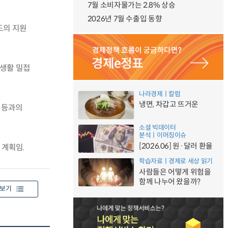
7월 소비자물가는 2.8% 상승
2026년 7월 수출입 동향
도의 지원
 생활 밀접
나라경제ㅣ칼럼
냉면, 차갑고 뜨거운
 등과의
소셜 빅데이터
분석ㅣ이머징이슈
[2026.06] 원·달러 환율
 계획임.
학습자료ㅣ경제로 세상 읽기
사람들은 어떻게 위험을
함께 나누어 왔을까?
보기