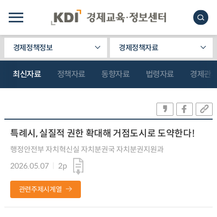
경제정책정보
경제정책자료
최신자료
정책자료
동향자료
법령자료
경제관
특례시, 실질적 권한 확대해 거점도시로 도약한다!
행정안전부 자치혁신실 자치분권국 자치분권지원과
2026.05.07
2p
관련주제시계열