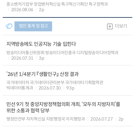
중소벤처기업부 창업벤처혁신실 특구혁신기획단 특구정책과
2026.08.06
2p
법안.통계 및 참고
더보기
지역방송에도 인공지능 기술 입힌다
방송미디어통신위원회 방송미디어진흥국 디지털방송미디어정책과
2026.07.31
3p
’26년 1/4분기 『생활인구』 산정 결과
국가데이터처 국가데이터관리본부 국가데이터기획협력관
빅데이터통계과
2026.07.30
93p
민선 9기 첫 중앙지방정책협의회 개최, ‘모두의 지방자치’를
위한 소통과 협력 당부
행정안전부 자치혁신실 지방행정국 자치행정과
2026.07.27
2p