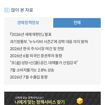
많이 본 자료
경제정책정보
전체
『2026년 세제개편안』 발표
과기정통부, ‘누누티비 시즌2’에 강력 대응 의지 밝혀
2026년 한국 주식시장 여건 및 전망
2026년 6월 외국인 증권투자 동향
“초(超)성장+신(新)공간, 대체불가 산업강국”
7월 소비자물가는 2.8% 상승
2026년 7월 수출입 동향