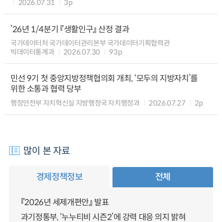
2026.07.31
3p
’26년 1/4분기 『생활인구』 산정 결과
국가데이터처 국가데이터관리본부 국가데이터기획협력관
빅데이터통계과
2026.07.30
93p
민선 9기 첫 중앙지방정책협의회 개최, ‘모두의 지방자치’를
위한 소통과 협력 당부
행정안전부 자치혁신실 지방행정국 자치행정과
2026.07.27
2p
많이 본 자료
경제정책정보
전체
『2026년 세제개편안』 발표
과기정통부, ‘누누티비 시즌2’에 강력 대응 의지 밝혀