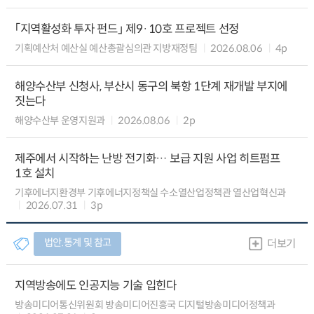
「지역활성화 투자 펀드」 제9·10호 프로젝트 선정
기획예산처 예산실 예산총괄심의관 지방재정팀
2026.08.06
4p
해양수산부 신청사, 부산시 동구의 북항 1단계 재개발 부지에
짓는다
해양수산부 운영지원과
2026.08.06
2p
제주에서 시작하는 난방 전기화… 보급 지원 사업 히트펌프
1호 설치
기후에너지환경부 기후에너지정책실 수소열산업정책관 열산업혁신과
2026.07.31
3p
법안.통계 및 참고
더보기
지역방송에도 인공지능 기술 입힌다
방송미디어통신위원회 방송미디어진흥국 디지털방송미디어정책과