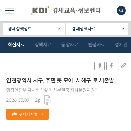
경제정책정보
경제정책자료
최신자료
정책자료
동향자료
법령자료
경제관
인천광역시 서구, 주민 뜻 모아 ‘서해구’로 새출발
행정안전부 자치혁신실 자치분권국 자치분권지원과
2026.05.07
2p
관련주제시계열