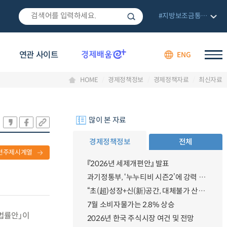
#지방보조금통합관리망
연관 사이트
ENG
HOME
경제정책정보
경제정책자료
최신자료
많이 본 자료
경제정책정보
전체
련주제시계열
『2026년 세제개편안』 발표
과기정통부, ‘누누티비 시즌2’에 강력 대응 의지 밝혀
“초(超)성장+신(新)공간, 대체불가 산업강국”
7월 소비자물가는 2.8% 상승
 법률안」이
2026년 한국 주식시장 여건 및 전망