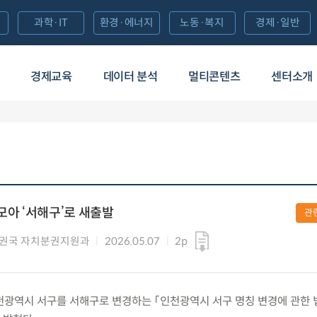
과학·IT
환경·에너지
노동·복지
경제·일반
경제교육
데이터 분석
멀티콘텐츠
센터소개
모아 ‘서해구’로 새출발
관
권국 자치분권지원과
2026.05.07
2p
) 인천광역시 서구를 서해구로 변경하는 「인천광역시 서구 명칭 변경에 관한