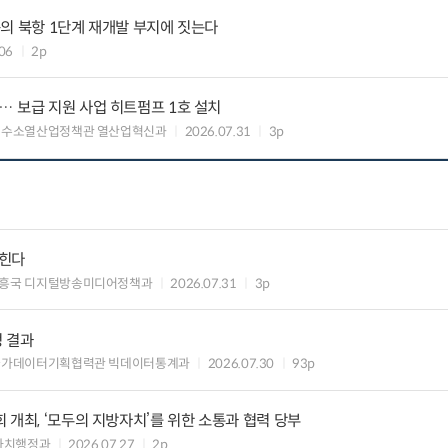
의 북항 1단계 재개발 부지에 짓는다
06
2p
 보급 지원 사업 히트펌프 1호 설치
 수소열산업정책관 열산업혁신과
2026.07.31
3p
입힌다
흥국 디지털방송미디어정책과
2026.07.31
3p
정 결과
국가데이터기획협력관 빅데이터통계과
2026.07.30
93p
 개최, ‘모두의 지방자치’를 위한 소통과 협력 당부
자치행정과
2026.07.27
2p