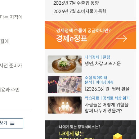
2026년 7월 수출입 동향
2026년 7월 소비자물가동향
한다는 지적에
9월에
나라경제ㅣ칼럼
냉면, 차갑고 뜨거운
 사전 준비가
소셜 빅데이터
분석ㅣ이머징이슈
[2026.06] 원·달러 환율
비용과 주민
학습자료ㅣ경제로 세상 읽기
사람들은 어떻게 위험을
함께 나누어 왔을까?
보기