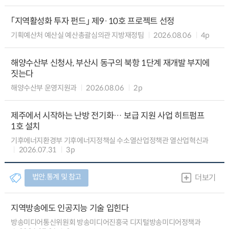
「지역활성화 투자 펀드」 제9·10호 프로젝트 선정
기획예산처 예산실 예산총괄심의관 지방재정팀
2026.08.06
4p
해양수산부 신청사, 부산시 동구의 북항 1단계 재개발 부지에
짓는다
해양수산부 운영지원과
2026.08.06
2p
제주에서 시작하는 난방 전기화… 보급 지원 사업 히트펌프
1호 설치
기후에너지환경부 기후에너지정책실 수소열산업정책관 열산업혁신과
2026.07.31
3p
법안.통계 및 참고
더보기
지역방송에도 인공지능 기술 입힌다
방송미디어통신위원회 방송미디어진흥국 디지털방송미디어정책과