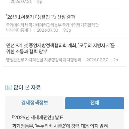
2026.07.31
3p
’26년 1/4분기 『생활인구』 산정 결과
국가데이터처 국가데이터관리본부 국가데이터기획협력관
빅데이터통계과
2026.07.30
93p
민선 9기 첫 중앙지방정책협의회 개최, ‘모두의 지방자치’를
위한 소통과 협력 당부
행정안전부 자치혁신실 지방행정국 자치행정과
2026.07.27
2p
많이 본 자료
경제정책정보
전체
『2026년 세제개편안』 발표
과기정통부, ‘누누티비 시즌2’에 강력 대응 의지 밝혀