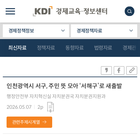
경제정책정보
경제정책자료
최신자료
정책자료
동향자료
법령자료
경제관
인천광역시 서구, 주민 뜻 모아 ‘서해구’로 새출발
행정안전부 자치혁신실 자치분권국 자치분권지원과
2026.05.07
2p
관련주제시계열