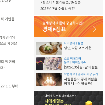
되었다고
7월 소비자물가는 2.8% 상승
2026년 7월 수출입 동향
도적 기반을
장영향평가의
으로 재정을
나라경제ㅣ칼럼
냉면, 차갑고 뜨거운
소셜 빅데이터
원회 당연직
분석ㅣ이머징이슈
[2026.06] 원·달러 환율
대·
학습자료ㅣ경제로 세상 읽기
사람들은 어떻게 위험을
함께 나누어 왔을까?
7.1.1.부터