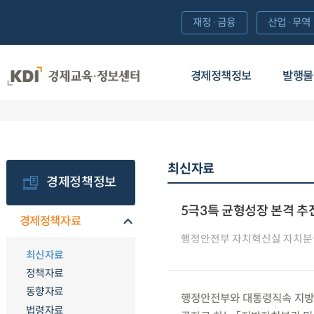
재정·금융
산업·무역
경제정책정보
발행물
최신자료
경제정책정보
5극3특 균형성장 본격 추
경제정책자료
행정안전부 자치혁신실 자치분
최신자료
정책자료
동향자료
행정안전부와 대통령직속 지방시
법령자료