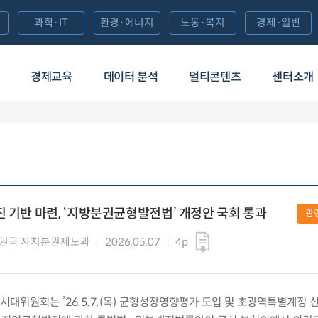
과학·IT
환경·에너지
노동·복지
경제·일반
경제교육
데이터 분석
멀티콘텐츠
센터소개
진 기반 마련, ‘지방분권균형발전법’ 개정안 국회 통과
관
권국 자치분권제도과
2026.05.07
4p
대위원회는 ’26.5.7.(목) 균형성장영향평가 도입 및 초광역특별계정 