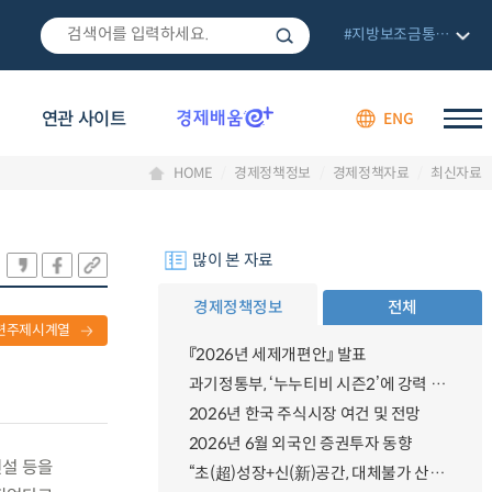
#지방보조금통합관리망
연관 사이트
ENG
HOME
경제정책정보
경제정책자료
최신자료
많이 본 자료
경제정책정보
전체
련주제시계열
『2026년 세제개편안』 발표
과기정통부, ‘누누티비 시즌2’에 강력 대응 의지 밝혀
2026년 한국 주식시장 여건 및 전망
2026년 6월 외국인 증권투자 동향
신설 등을
“초(超)성장+신(新)공간, 대체불가 산업강국”