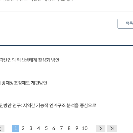
목록
략산업의 혁신생태계 활성화 방안
 지방재정조정제도 개편방안
진방안 연구: 지역간 기능적 연계구조 분석을 중심으로
1
2
3
4
5
6
7
8
9
10