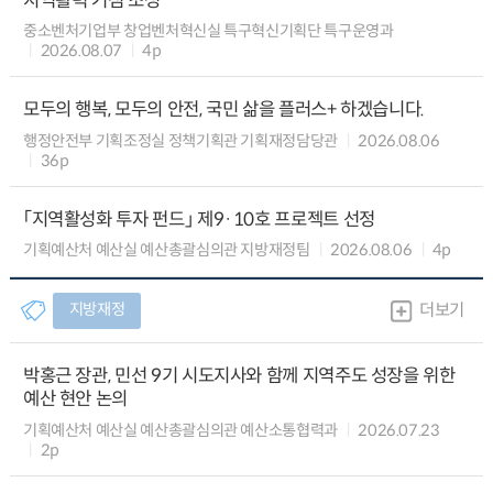
지역활력 거점 조성
중소벤처기업부 창업벤처혁신실 특구혁신기획단 특구운영과
2026.08.07
4p
모두의 행복, 모두의 안전, 국민 삶을 플러스+ 하겠습니다.
행정안전부 기획조정실 정책기획관 기획재정담당관
2026.08.06
36p
「지역활성화 투자 펀드」 제9·10호 프로젝트 선정
기획예산처 예산실 예산총괄심의관 지방재정팀
2026.08.06
4p
지방재정
더보기
박홍근 장관, 민선 9기 시도지사와 함께 지역주도 성장을 위한
예산 현안 논의
기획예산처 예산실 예산총괄심의관 예산소통협력과
2026.07.23
2p