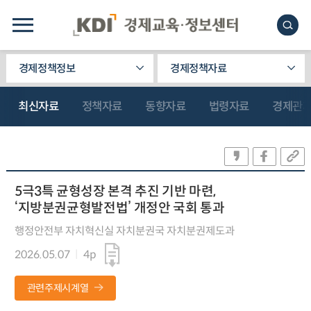
경제정책정보
경제정책자료
최신자료
정책자료
동향자료
법령자료
경제관
5극3특 균형성장 본격 추진 기반 마련,
‘지방분권균형발전법’ 개정안 국회 통과
행정안전부 자치혁신실 자치분권국 자치분권제도과
2026.05.07
4p
관련주제시계열