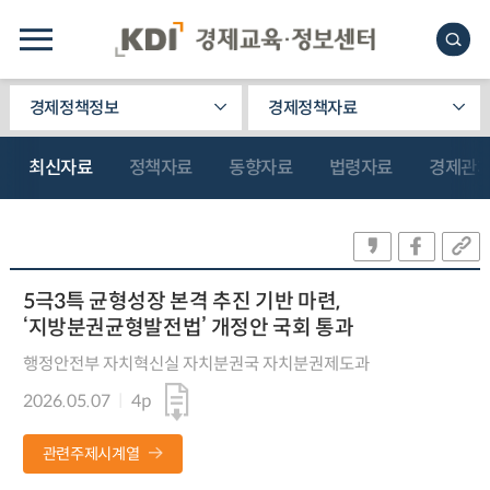
경제정책정보
경제정책자료
최신자료
정책자료
동향자료
법령자료
경제관
5극3특 균형성장 본격 추진 기반 마련,
‘지방분권균형발전법’ 개정안 국회 통과
행정안전부 자치혁신실 자치분권국 자치분권제도과
2026.05.07
4p
관련주제시계열