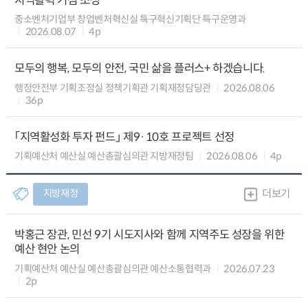
지역활력 거점 조성
중소벤처기업부 창업벤처혁신실 특구혁신기획단 특구운영과
2026.08.07
4p
모두의 행복, 모두의 안전, 국민 삶을 플러스+ 하겠습니다.
행정안전부 기획조정실 정책기획관 기획재정담당관
2026.08.06
36p
「지역활성화 투자 펀드」 제9·10호 프로젝트 선정
기획예산처 예산실 예산총괄심의관 지방재정팀
2026.08.06
4p
지방재정
더보기
박홍근 장관, 민선 9기 시도지사와 함께 지역주도 성장을 위한
예산 현안 논의
기획예산처 예산실 예산총괄심의관 예산소통협력과
2026.07.23
2p