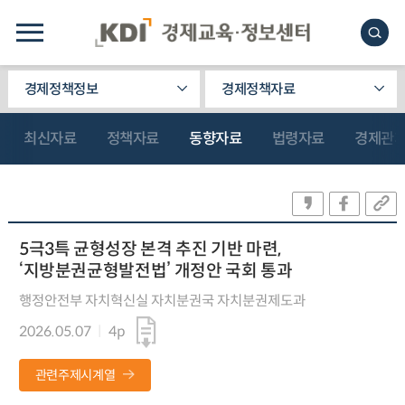
경제정책정보
경제정책자료
최신자료
정책자료
동향자료
법령자료
경제관
5극3특 균형성장 본격 추진 기반 마련,
‘지방분권균형발전법’ 개정안 국회 통과
행정안전부 자치혁신실 자치분권국 자치분권제도과
2026.05.07
4p
관련주제시계열