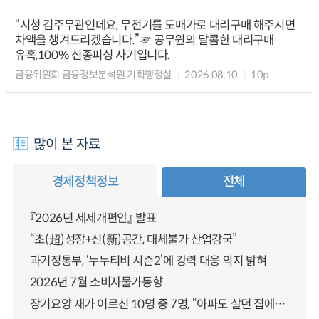
“시청 김주무관인데요, 무전기를 도매가로 대리구매 해주시면
차액을 챙겨드리겠습니다.”☞ 공무원의 달콤한 대리구매
유혹,100% 신종피싱 사기입니다.
금융위원회 금융정보분석원 기획행정실
2026.08.10
10p
많이 본 자료
경제정책정보
전체
『2026년 세제개편안』 발표
“초(超)성장+신(新)공간, 대체불가 산업강국”
과기정통부, ‘누누티비 시즌2’에 강력 대응 의지 밝혀
2026년 7월 소비자물가동향
장기요양 재가 어르신 10명 중 7명, “아파도 살던 집에서 살겠다” 「2025년 장기요양실태조사」 결과 발표