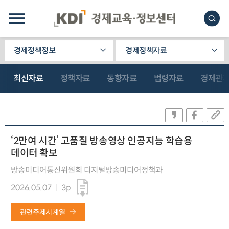
경제정책정보
경제정책자료
최신자료
정책자료
동향자료
법령자료
경제관
‘2만여 시간’ 고품질 방송영상 인공지능 학습용
데이터 확보
방송미디어통신위원회 디지털방송미디어정책과
2026.05.07
3p
관련주제시계열