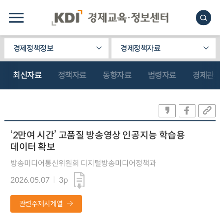
경제정책정보
경제정책자료
최신자료
정책자료
동향자료
법령자료
경제관
‘2만여 시간’ 고품질 방송영상 인공지능 학습용
데이터 확보
방송미디어통신위원회 디지털방송미디어정책과
2026.05.07
3p
관련주제시계열