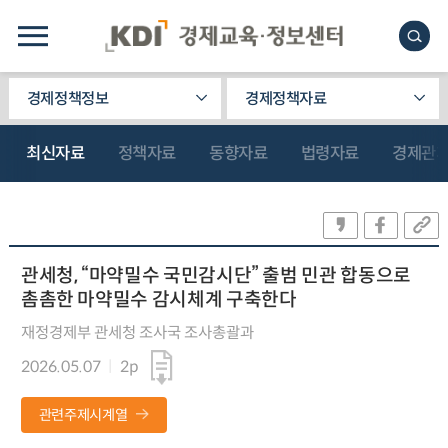
경제정책정보
경제정책자료
최신자료
정책자료
동향자료
법령자료
경제관
관세청, “마약밀수 국민감시단” 출범 민관 합동으로
촘촘한 마약밀수 감시체계 구축한다
재정경제부 관세청 조사국 조사총괄과
2026.05.07
2p
관련주제시계열