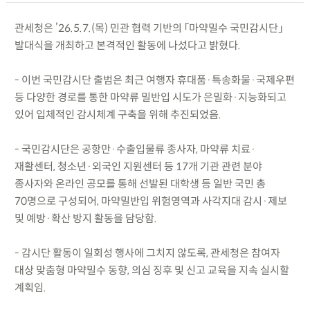
관세청은 ’26.5.7.(목) 민관 협력 기반의 「마약밀수 국민감시단」
발대식을 개최하고 본격적인 활동에 나섰다고 밝혔다.
- 이번 국민감시단 출범은 최근 여행자 휴대품·특송화물·국제우편
등 다양한 경로를 통한 마약류 밀반입 시도가 은밀화·지능화되고
있어 입체적인 감시체계 구축을 위해 추진되었음.
- 국민감시단은 공항만·수출입물류 종사자, 마약류 치료·
재활센터, 청소년·외국인 지원센터 등 17개 기관 관련 분야
종사자와 온라인 공모를 통해 선발된 대학생 등 일반 국민 총
70명으로 구성되어, 마약밀반입 위험영역과 사각지대 감시·제보
및 예방·확산 방지 활동을 담당함.
- 감시단 활동이 일회성 행사에 그치지 않도록, 관세청은 참여자
대상 맞춤형 마약밀수 동향, 의심 징후 및 신고 교육을 지속 실시할
계획임.