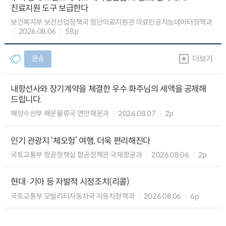
진료지원 도구 보급한다
보건복지부 보건산업정책국 첨단의료지원관 의료인공지능데이터정책과
2026.08.06
58p
운송
더보기
내항선사와 장기계약을 체결한 우수 화주님의 세액을 공제해
드립니다.
해양수산부 해운물류국 연안해운과
2026.08.07
2p
인기 관광지 ‘체오헝’ 여행, 더욱 편리해진다
국토교통부 항공정책실 항공정책관 국제항공과
2026.08.06
2p
현대·기아 등 자발적 시정조치(리콜)
국토교통부 모빌리티자동차국 자동차정책과
2026.08.06
6p