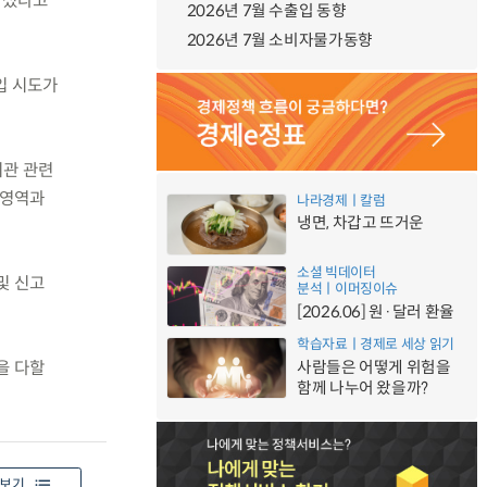
 나섰다고
2026년 7월 수출입 동향
2026년 7월 소비자물가동향
입 시도가
기관 관련
험영역과
나라경제ㅣ칼럼
냉면, 차갑고 뜨거운
소셜 빅데이터
및 신고
분석ㅣ이머징이슈
[2026.06] 원·달러 환율
학습자료ㅣ경제로 세상 읽기
사람들은 어떻게 위험을
을 다할
함께 나누어 왔을까?
보기