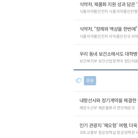
식약처, 제품화 지원 성과 담은 
식품의약품안전처 식품의약품안전평
식약처, “정제와 액상을 한번에
식품의약품안전처 의약품안전국 의
우리 동네 보건소에서도 대학병원급
보건복지부 보건산업정책국 첨단의
운송
내항선사와 장기계약을 체결한 
해양수산부 해운물류국 연안해운과
인기 관광지 ‘체오헝’ 여행, 더
국토교통부 항공정책실 항공정책관 