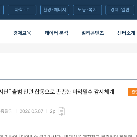
과학·IT
환경·에너지
노동·복지
경제·일반
경제교육
데이터 분석
멀티콘텐츠
센터소개
시단” 출범 민관 합동으로 촘촘한 마약밀수 감시체계
관
사총괄과
2026.05.07
2p