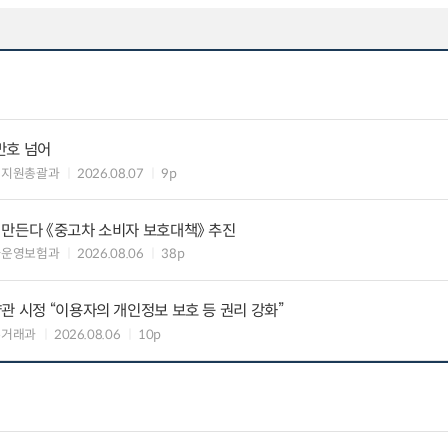
만호 넘어
해지원총괄과
2026.08.07
9p
 만든다 《중고차 소비자 보호대책》 추진
차운영보험과
2026.08.06
38p
관 시정 “이용자의 개인정보 보호 등 권리 강화”
수거래과
2026.08.06
10p