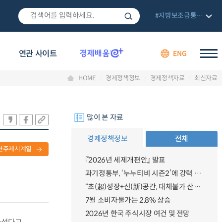
#지방보조금통합관리망
연관 사이트
ENG
HOME
경제정책정보
경제정책자료
최신자료
많이 본 자료
경제정책정보
전체
련주제시계열
『2026년 세제개편안』 발표
과기정통부, ‘누누티비 시즌2’에 강력 대응 의지 밝혀
“초(超)성장+신(新)공간, 대체불가 산업강국”
7월 소비자물가는 2.8% 상승
2026년 한국 주식시장 여건 및 전망