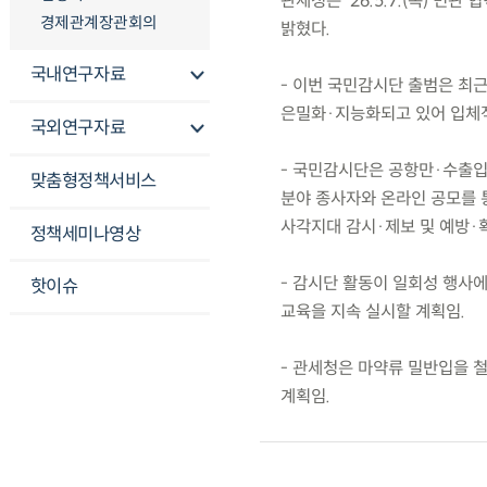
관세청은 ’26.5.7.(목) 
경제관계장관회의
밝혔다.
국내연구자료
- 이번 국민감시단 출범은 최
은밀화·지능화되고 있어 입체적
국외연구자료
- 국민감시단은 공항만·수출입
맞춤형정책서비스
분야 종사자와 온라인 공모를 
사각지대 감시·제보 및 예방·
정책세미나영상
- 감시단 활동이 일회성 행사에
핫이슈
교육을 지속 실시할 계획임.
- 관세청은 마약류 밀반입을 
계획임.