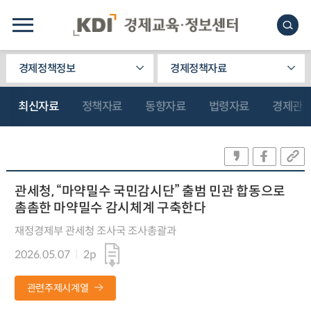
경제정책정보
경제정책자료
최신자료
정책자료
동향자료
법령자료
경제관
관세청, “마약밀수 국민감시단” 출범 민관 합동으로
촘촘한 마약밀수 감시체계 구축한다
재정경제부 관세청 조사국 조사총괄과
2026.05.07
2p
관련주제시계열