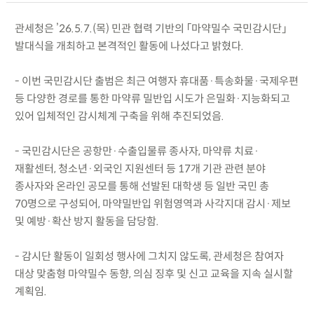
관세청은 ’26.5.7.(목) 민관 협력 기반의 「마약밀수 국민감시단」
발대식을 개최하고 본격적인 활동에 나섰다고 밝혔다.
- 이번 국민감시단 출범은 최근 여행자 휴대품·특송화물·국제우편
등 다양한 경로를 통한 마약류 밀반입 시도가 은밀화·지능화되고
있어 입체적인 감시체계 구축을 위해 추진되었음.
- 국민감시단은 공항만·수출입물류 종사자, 마약류 치료·
재활센터, 청소년·외국인 지원센터 등 17개 기관 관련 분야
종사자와 온라인 공모를 통해 선발된 대학생 등 일반 국민 총
70명으로 구성되어, 마약밀반입 위험영역과 사각지대 감시·제보
및 예방·확산 방지 활동을 담당함.
- 감시단 활동이 일회성 행사에 그치지 않도록, 관세청은 참여자
대상 맞춤형 마약밀수 동향, 의심 징후 및 신고 교육을 지속 실시할
계획임.