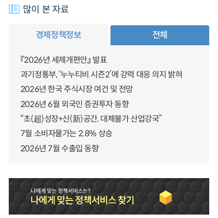
많이 본 자료
경제정책정보
전체
『2026년 세제개편안』 발표
과기정통부, ‘누누티비 시즌2’에 강력 대응 의지 밝혀
2026년 한국 주식시장 여건 및 전망
2026년 6월 외국인 증권투자 동향
“초(超)성장+신(新)공간, 대체불가 산업강국”
7월 소비자물가는 2.8% 상승
2026년 7월 수출입 동향