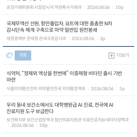
공정거래위원회 시장감시국 약관특수거래과
2026.08.06
10p
국제무역선 선원, 항만출입자, 요트에 대한 촘촘한 N차
감시단속 체계 구축으로 마약 밀반입 원천봉쇄
재정경제부 관세청 관세국경감시과
2026.08.06
2p
의료
더보기
식약처, “정제와 액상을 한번에” 이중제형 비타민 출시 기반
마련
식품의약품안전처 의약품안전국 의약품정책과
2026.08.06
5p
우리 동네 보건소에서도 대학병원급 AI 진료, 전국에 AI
진료지원 도구 보급한다
보건복지부 보건산업정책국 첨단의료지원관 의료인공지능데이터정책과
2026.08.06
58p