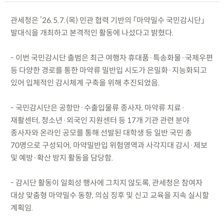
관세청은 ’26.5.7.(목) 민관 협력 기반의 「마약밀수 국민감시단」
발대식을 개최하고 본격적인 활동에 나섰다고 밝혔다.
- 이번 국민감시단 출범은 최근 여행자 휴대품·특송화물·국제우편
등 다양한 경로를 통한 마약류 밀반입 시도가 은밀화·지능화되고
있어 입체적인 감시체계 구축을 위해 추진되었음.
- 국민감시단은 공항만·수출입물류 종사자, 마약류 치료·
재활센터, 청소년·외국인 지원센터 등 17개 기관 관련 분야
종사자와 온라인 공모를 통해 선발된 대학생 등 일반 국민 총
70명으로 구성되어, 마약밀반입 위험영역과 사각지대 감시·제보
및 예방·확산 방지 활동을 담당함.
- 감시단 활동이 일회성 행사에 그치지 않도록, 관세청은 참여자
대상 맞춤형 마약밀수 동향, 의심 징후 및 신고 교육을 지속 실시할
계획임.