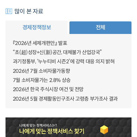
많이 본 자료
경제정책정보
전체
『2026년 세제개편안』 발표
“초(超)성장+신(新)공간, 대체불가 산업강국”
과기정통부, ‘누누티비 시즌2’에 강력 대응 의지 밝혀
2026년 7월 소비자물가동향
7월 소비자물가는 2.8% 상승
2026년 한국 주식시장 여건 및 전망
2026년 5월 경제활동인구조사 고령층 부가조사 결과