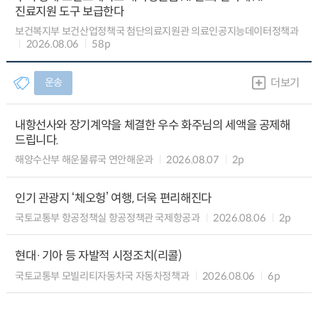
진료지원 도구 보급한다
보건복지부 보건산업정책국 첨단의료지원관 의료인공지능데이터정책과
2026.08.06
58p
운송
더보기
내항선사와 장기계약을 체결한 우수 화주님의 세액을 공제해
드립니다.
해양수산부 해운물류국 연안해운과
2026.08.07
2p
인기 관광지 ‘체오헝’ 여행, 더욱 편리해진다
국토교통부 항공정책실 항공정책관 국제항공과
2026.08.06
2p
현대·기아 등 자발적 시정조치(리콜)
국토교통부 모빌리티자동차국 자동차정책과
2026.08.06
6p