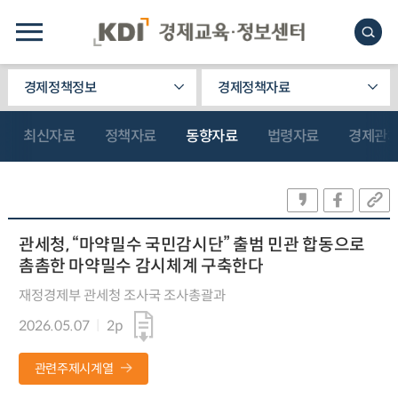
경제정책정보
경제정책자료
최신자료
정책자료
동향자료
법령자료
경제관
관세청, “마약밀수 국민감시단” 출범 민관 합동으로
촘촘한 마약밀수 감시체계 구축한다
재정경제부 관세청 조사국 조사총괄과
2026.05.07
2p
관련주제시계열