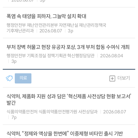
폭염 속 태양을 피하자, 그늘막 설치 확대
행정안전부 재난안전관리본부 자연재난실 재난관리정책국
기후재난관리과
2026.08.07
3p
부처 장벽 허물고 현장 유공자 포상, 3개 부처 합동 수여식 개최
행정안전부 기획조정실 정책기획관 혁신행정담당관
2026.08.04
3p
의료
더보기
식약처, 제품화 지원 성과 담은 ‘혁신제품 사전상담 현황 보고서’
발간
식품의약품안전처 식품의약품안전평가원 사전상담과
2026.08.07
7p
식약처, “정제와 액상을 한번에” 이중제형 비타민 출시 기반