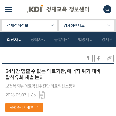
경제정책정보
경제정책자료
최신자료
정책자료
동향자료
법령자료
경제관
24시간 멈출 수 없는 의료기관, 에너지 위기 대비
탈석유화 해법 논의
보건복지부 의료혁신추진단 의료혁신소통과
2026.05.07
6p
관련주제시계열