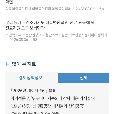
마련
식품의약품안전처 의약품안전국 의약품정책과
2026.08.06
5p
우리 동네 보건소에서도 대학병원급 AI 진료, 전국에 AI
진료지원 도구 보급한다
보건복지부 보건산업정책국 첨단의료지원관 의료인공지능데이터정책과
2026.08.06
58p
많이 본 자료
경제정책정보
전체
『2026년 세제개편안』 발표
과기정통부, ‘누누티비 시즌2’에 강력 대응 의지 밝혀
“초(超)성장+신(新)공간, 대체불가 산업강국”
7월 소비자물가는 2.8% 상승